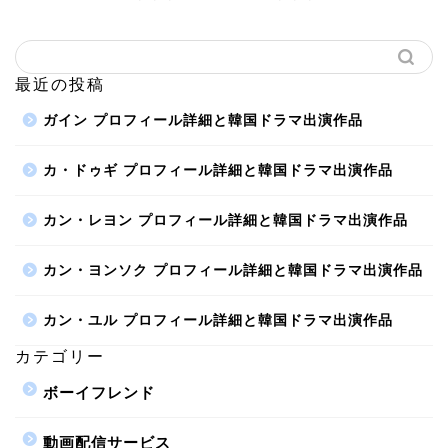
最近の投稿
ガイン プロフィール詳細と韓国ドラマ出演作品
カ・ドゥギ プロフィール詳細と韓国ドラマ出演作品
カン・レヨン プロフィール詳細と韓国ドラマ出演作品
カン・ヨンソク プロフィール詳細と韓国ドラマ出演作品
カン・ユル プロフィール詳細と韓国ドラマ出演作品
カテゴリー
ボーイフレンド
動画配信サービス