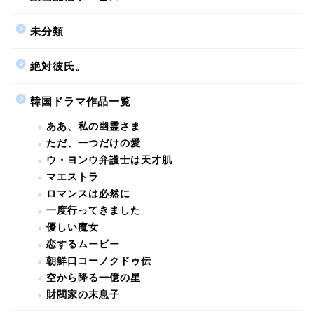
未分類
絶対彼氏。
韓国ドラマ作品一覧
ああ、私の幽霊さま
ただ、一つだけの愛
ウ・ヨンウ弁護士は天才肌
マエストラ
ロマンスは必然に
一度行ってきました
優しい魔女
恋するムービー
朝鮮口コーノクドゥ伝
空から降る一億の星
財閥家の末息子