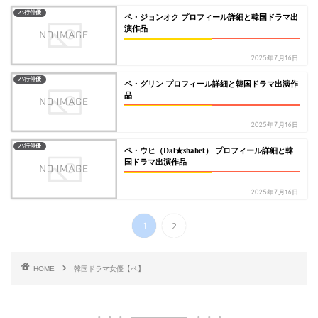
ハ行俳優
ペ・ジョンオク プロフィール詳細と韓国ドラマ出
演作品
2025年7月16日
ハ行俳優
ペ・グリン プロフィール詳細と韓国ドラマ出演作
品
2025年7月16日
ハ行俳優
ペ・ウヒ（Dal★shabet） プロフィール詳細と韓
国ドラマ出演作品
2025年7月16日
1
2
HOME
韓国ドラマ女優【ペ】