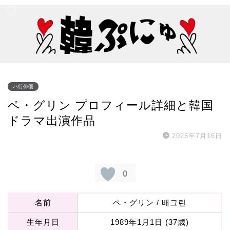
ハ行俳優
ペ・グリン プロフィール詳細と韓国
ドラマ出演作品
2025年7月16日
0
名前
ペ・グリン / 배그린
生年月日
1989年1月1日 (37歳)