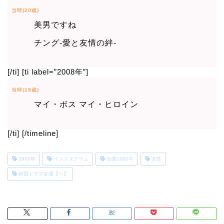
当時(20歳)
美男ですね
チング-愛と友情の絆-
[/ti] [ti label=”2008年”]
当時(19歳)
マイ・ボス マイ・ヒロイン
[/ti] [/timeline]
1989年
インスタグラム
女優1980年
女性
韓国ドラマ女優【ペ】