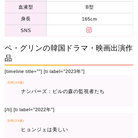
血液型
B型
身長
165cm
SNS
ペ・グリンの韓国ドラマ・映画出演作
品
[timeline title=””] [ti label=”2023年”]
当時(34歳)
ナンバーズ：ビルの森の監視者たち
[/ti] [ti label=”2022年”]
当時(33歳)
ヒョンジェは美しい