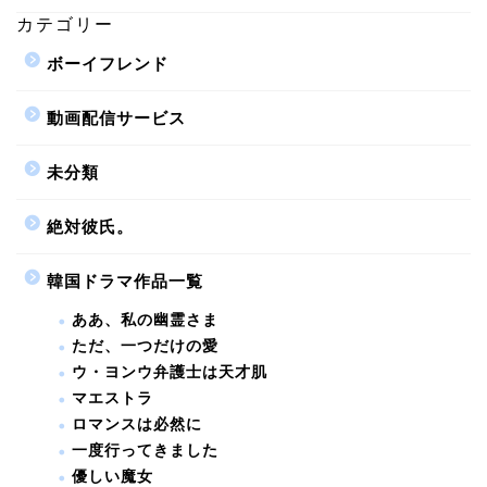
カテゴリー
ボーイフレンド
動画配信サービス
未分類
絶対彼氏。
韓国ドラマ作品一覧
ああ、私の幽霊さま
ただ、一つだけの愛
ウ・ヨンウ弁護士は天才肌
マエストラ
ロマンスは必然に
一度行ってきました
優しい魔女