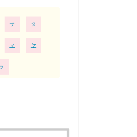
サ
タ
マ
ヤ
ラ