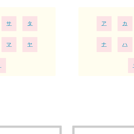
サ
タ
ア
カ
マ
ヤ
ナ
ハ
ラ