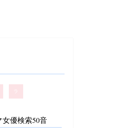
ラ
女優検索50音