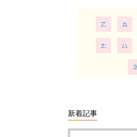
ア
カ
ナ
ハ
新着記事