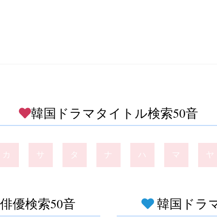
韓国ドラマタイトル検索50音
カ
サ
タ
ナ
ハ
マ
ヤ
俳優検索50音
韓国ドラマ