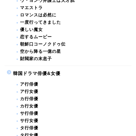
ウ・ヨンウ弁護士は天才肌
マエストラ
ロマンスは必然に
一度行ってきました
優しい魔女
恋するムービー
朝鮮口コーノクドゥ伝
空から降る一億の星
財閥家の末息子
韓国ドラマ俳優&女優
ア行俳優
ア行女優
カ行俳優
カ行女優
サ行俳優
サ行女優
タ行俳優
タ行女優