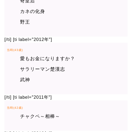
奇皇后
カネの化身
野王
[/ti] [ti label=”2012年”]
当時(43歳)
愛もお金になりますか？
サラリーマン楚漢志
武神
[/ti] [ti label=”2011年”]
当時(42歳)
チャクペ～相棒～