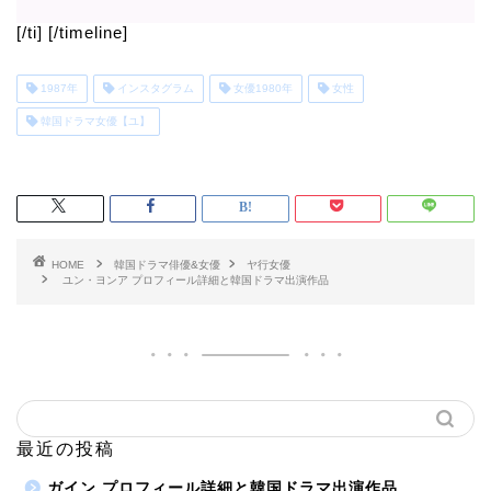
[/ti] [/timeline]
1987年
インスタグラム
女優1980年
女性
韓国ドラマ女優【ユ】
HOME
韓国ドラマ俳優&女優
ヤ行女優
ユン・ヨンア プロフィール詳細と韓国ドラマ出演作品
最近の投稿
ガイン プロフィール詳細と韓国ドラマ出演作品