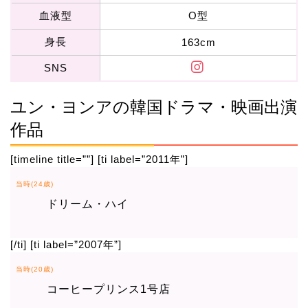
血液型
O型
身長
163cm
SNS
ユン・ヨンアの韓国ドラマ・映画出演
作品
[timeline title=””] [ti label=”2011年”]
当時(24歳)
ドリーム・ハイ
[/ti] [ti label=”2007年”]
当時(20歳)
コーヒープリンス1号店