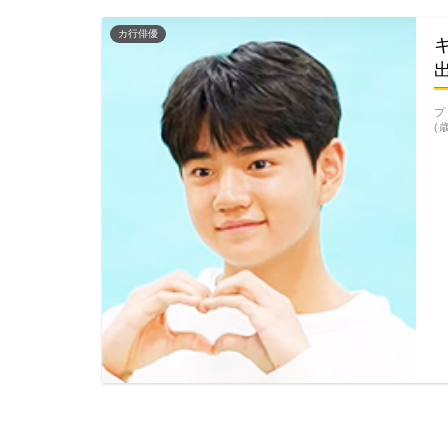
カ行俳優
プ
(