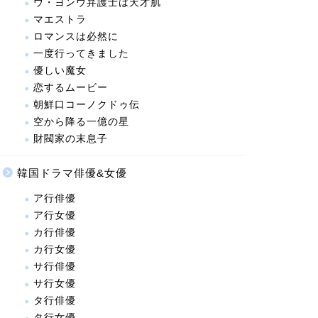
ウ・ヨンウ弁護士は天才肌
マエストラ
ロマンスは必然に
一度行ってきました
優しい魔女
恋するムービー
朝鮮口コーノクドゥ伝
空から降る一億の星
財閥家の末息子
韓国ドラマ俳優&女優
ア行俳優
ア行女優
カ行俳優
カ行女優
サ行俳優
サ行女優
タ行俳優
タ行女優