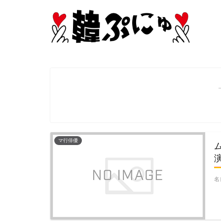
マ行俳優
名