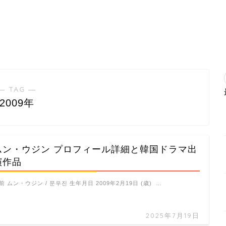
― TAG ―
2009年
ムン・ウジン プロフィール詳細と韓国ドラマ出
演作品
前 ムン・ウジン / 문우진 生年月日 2009年2月19日 (歳) …
2025年7月19日