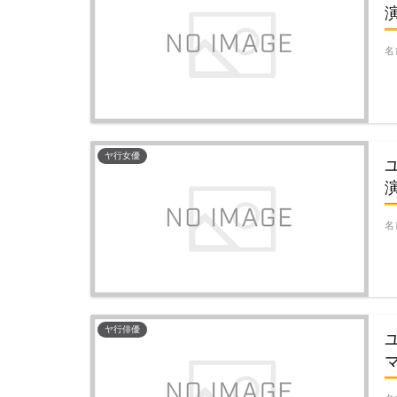
名
ヤ行女優
名
ヤ行俳優