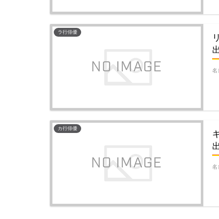
ラ行俳優
名
カ行俳優
名