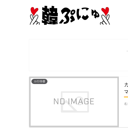
カ行俳優
名