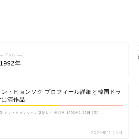
― TAG ―
1992年
カン・ヒョンソク プロフィール詳細と韓国ドラ
マ出演作品
前 カン・ヒョンソク / 강형석 生年月日 1992年1月1日 (歳) …
2025年11月6日