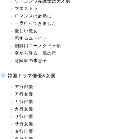
ウ・ヨンウ弁護士は天才肌
マエストラ
ロマンスは必然に
一度行ってきました
優しい魔女
恋するムービー
朝鮮口コーノクドゥ伝
空から降る一億の星
財閥家の末息子
韓国ドラマ俳優&女優
ア行俳優
ア行女優
カ行俳優
カ行女優
サ行俳優
サ行女優
タ行俳優
タ行女優