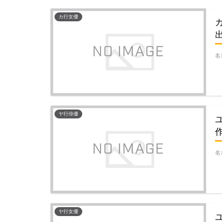
カ行女優
名
ヤ行俳優
名
ヤ行女優