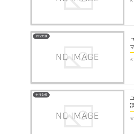
名
ヤ行女優
名
ヤ行女優
名