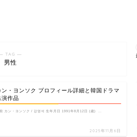
― TAG ―
男性
カン・ヨンソク プロフィール詳細と韓国ドラマ
出演作品
前 カン・ヨンソク / 강영석 生年月日 1991年8月12日 (歳) …
2025年11月6日