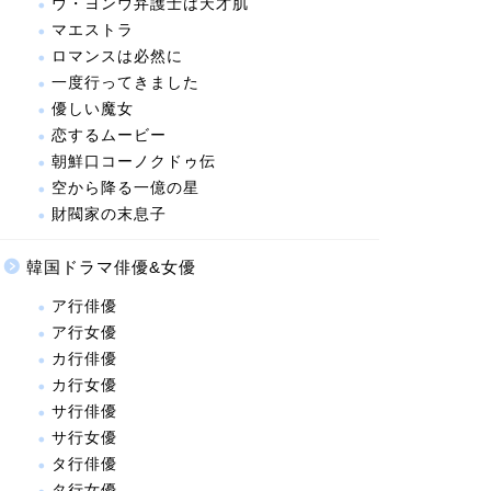
ウ・ヨンウ弁護士は天才肌
マエストラ
ロマンスは必然に
一度行ってきました
優しい魔女
恋するムービー
朝鮮口コーノクドゥ伝
空から降る一億の星
財閥家の末息子
韓国ドラマ俳優&女優
ア行俳優
ア行女優
カ行俳優
カ行女優
サ行俳優
サ行女優
タ行俳優
タ行女優