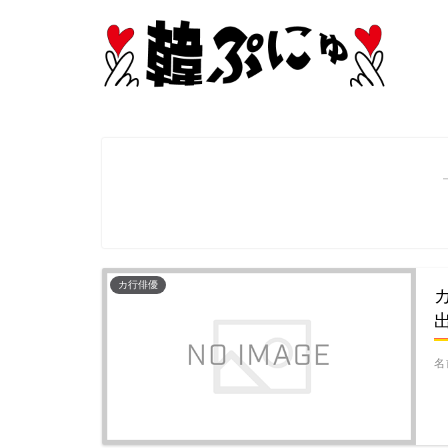
カ行俳優
名