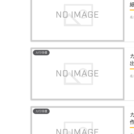
名
カ行俳優
名
カ行俳優