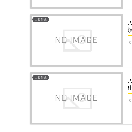
カ行俳優
名
カ行俳優
名