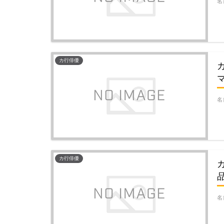
名
カ行俳優
名
カ行俳優
名