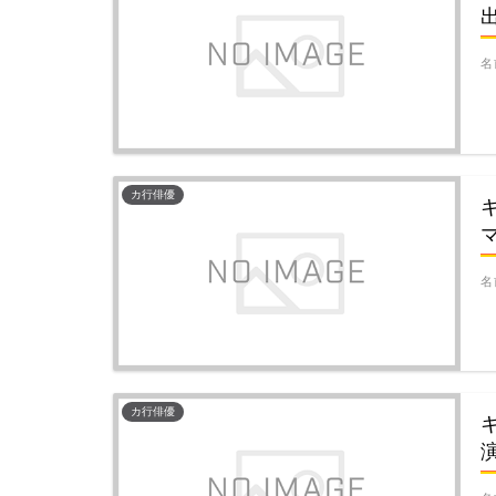
名
カ行俳優
名
カ行俳優