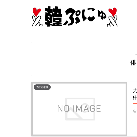
俳
カ行俳優
名