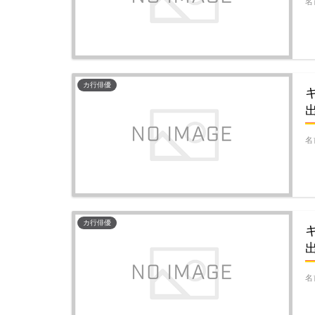
名
カ行俳優
名
カ行俳優
名