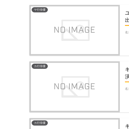
ヤ行俳優
名
カ行俳優
名
カ行俳優