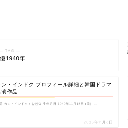
― TAG ―
優1940年
カン・インドク プロフィール詳細と韓国ドラマ
出演作品
前 カン・インドク / 강인덕 生年月日 1949年11月15日 (歳) …
2025年11月6日