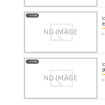
ハ行俳優
名
ハ行俳優
名