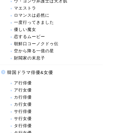
ウ・ヨンウ弁護士は天才肌
マエストラ
ロマンスは必然に
一度行ってきました
優しい魔女
恋するムービー
朝鮮口コーノクドゥ伝
空から降る一億の星
財閥家の末息子
韓国ドラマ俳優&女優
ア行俳優
ア行女優
カ行俳優
カ行女優
サ行俳優
サ行女優
タ行俳優
タ行女優