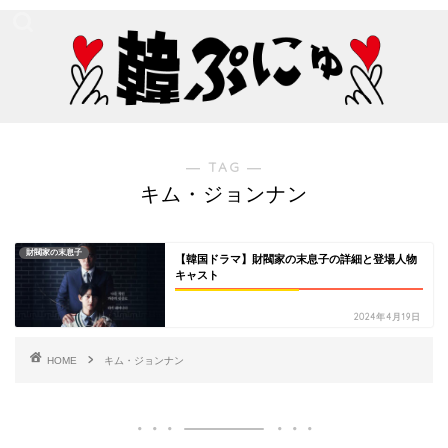
― TAG ―
キム・ジョンナン
財閥家の末息子
【韓国ドラマ】財閥家の末息子の詳細と登場人物
キャスト
2024年4月19日
HOME
キム・ジョンナン