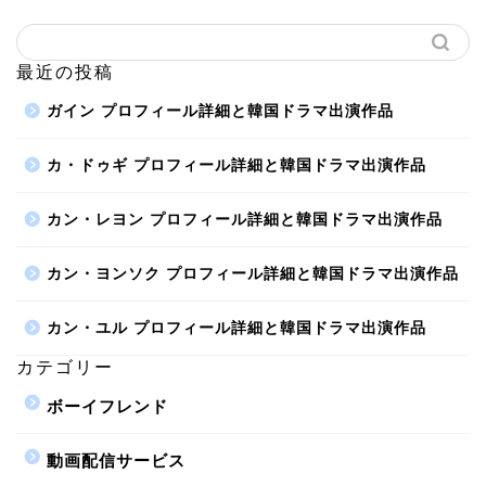
最近の投稿
ガイン プロフィール詳細と韓国ドラマ出演作品
カ・ドゥギ プロフィール詳細と韓国ドラマ出演作品
カン・レヨン プロフィール詳細と韓国ドラマ出演作品
カン・ヨンソク プロフィール詳細と韓国ドラマ出演作品
カン・ユル プロフィール詳細と韓国ドラマ出演作品
カテゴリー
ボーイフレンド
動画配信サービス