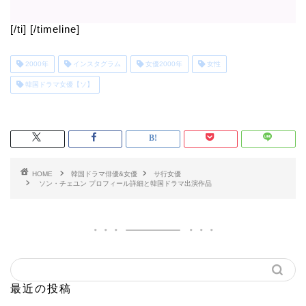
[/ti] [/timeline]
2000年
インスタグラム
女優2000年
女性
韓国ドラマ女優【ソ】
HOME
韓国ドラマ俳優&女優
サ行女優
ソン・チェユン プロフィール詳細と韓国ドラマ出演作品
最近の投稿