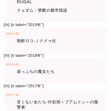
RUGAL
クェダム：禁断の都市怪談
[/ti] [ti label=”2019年”]
当時(19歳)
朝鮮ロコ-ノクドゥ伝
[/ti] [ti label=”2018年”]
当時(18歳)
崖っぷちの魔女たち
[/ti] [ti label=”2017年”]
当時(17歳)
甘くない女たち-付岩洞＜プアムドン＞の復
讐者-