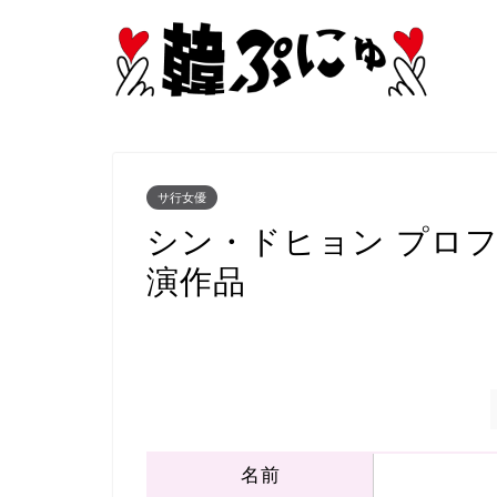
サ行女優
シン・ドヒョン プロ
演作品
名前