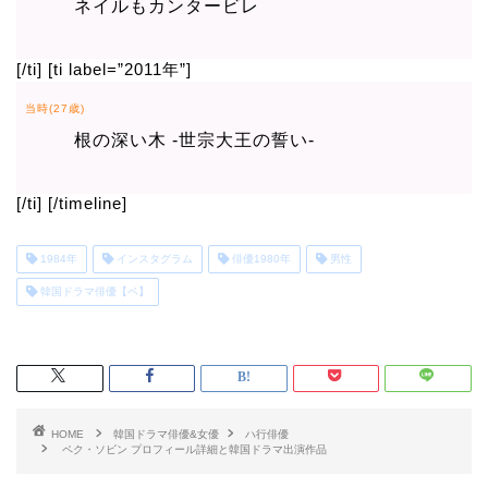
ネイルもカンタービレ
[/ti] [ti label=”2011年”]
当時(27歳)
根の深い木 -世宗大王の誓い-
[/ti] [/timeline]
1984年
インスタグラム
俳優1980年
男性
韓国ドラマ俳優【ペ】
HOME
韓国ドラマ俳優&女優
ハ行俳優
ペク・ソビン プロフィール詳細と韓国ドラマ出演作品