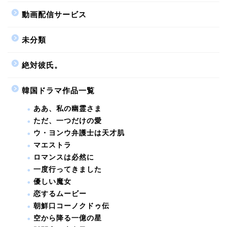
動画配信サービス
未分類
絶対彼氏。
韓国ドラマ作品一覧
ああ、私の幽霊さま
ただ、一つだけの愛
ウ・ヨンウ弁護士は天才肌
マエストラ
ロマンスは必然に
一度行ってきました
優しい魔女
恋するムービー
朝鮮口コーノクドゥ伝
空から降る一億の星