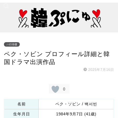
ハ行俳優
ペク・ソビン プロフィール詳細と韓
国ドラマ出演作品
2025年7月16日
0
名前
ペク・ソビン / 백서빈
生年月日
1984年9月7日 (41歳)