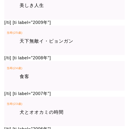
美しき人生
[/ti] [ti label=”2009年”]
当時(25歳)
天下無敵イ・ピョンガン
[/ti] [ti label=”2008年”]
当時(24歳)
食客
[/ti] [ti label=”2007年”]
当時(23歳)
犬とオオカミの時間
[/ti] [ti label=”2006年”]