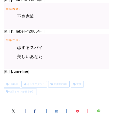
当時(22歳)
不良家族
[/ti] [ti label=”2005年”]
当時(21歳)
恋するスパイ
美しいあなた
[/ti] [/timeline]
1984年
インスタグラム
女優1980年
女性
韓国ドラマ女優【ナ】