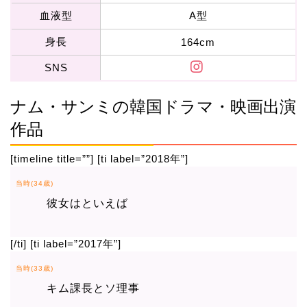
血液型
A型
身長
164cm
SNS
ナム・サンミの韓国ドラマ・映画出演
作品
[timeline title=””] [ti label=”2018年”]
当時(34歳)
彼女はといえば
[/ti] [ti label=”2017年”]
当時(33歳)
キム課長とソ理事