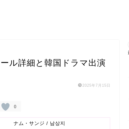
ィール詳細と韓国ドラマ出演
2025年7月15日
0
ナム・サンジ / 남상지