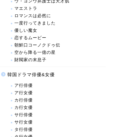
ウ・ヨンウ弁護士は天才肌
マエストラ
ロマンスは必然に
一度行ってきました
優しい魔女
恋するムービー
朝鮮口コーノクドゥ伝
空から降る一億の星
財閥家の末息子
韓国ドラマ俳優&女優
ア行俳優
ア行女優
カ行俳優
カ行女優
サ行俳優
サ行女優
タ行俳優
タ行女優