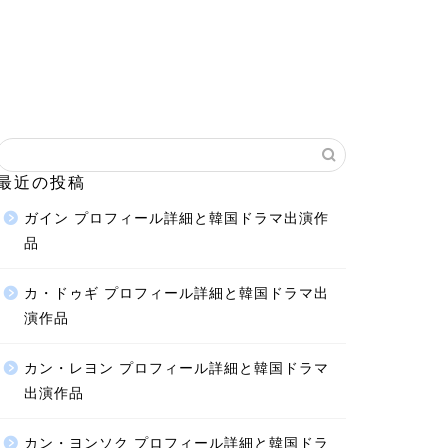
最近の投稿
ガイン プロフィール詳細と韓国ドラマ出演作
品
カ・ドゥギ プロフィール詳細と韓国ドラマ出
演作品
カン・レヨン プロフィール詳細と韓国ドラマ
出演作品
カン・ヨンソク プロフィール詳細と韓国ドラ