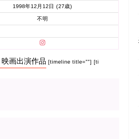
1998年12月12日 (27歳)
不明
・映画出演作品
[timeline title=””] [ti