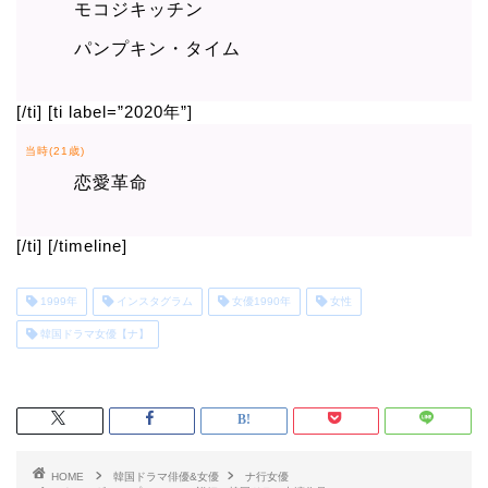
モコジキッチン
パンプキン・タイム
[/ti] [ti label=”2020年”]
当時(21歳)
恋愛革命
[/ti] [/timeline]
1999年
インスタグラム
女優1990年
女性
韓国ドラマ女優【ナ】
HOME
韓国ドラマ俳優&女優
ナ行女優