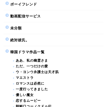
ボーイフレンド
動画配信サービス
未分類
絶対彼氏。
韓国ドラマ作品一覧
ああ、私の幽霊さま
ただ、一つだけの愛
ウ・ヨンウ弁護士は天才肌
マエストラ
ロマンスは必然に
一度行ってきました
優しい魔女
恋するムービー
朝鮮口コーノクドゥ伝