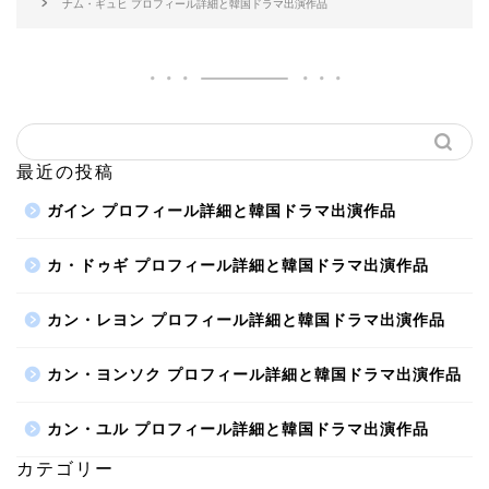
ナム・ギュヒ プロフィール詳細と韓国ドラマ出演作品
最近の投稿
ガイン プロフィール詳細と韓国ドラマ出演作品
カ・ドゥギ プロフィール詳細と韓国ドラマ出演作品
カン・レヨン プロフィール詳細と韓国ドラマ出演作品
カン・ヨンソク プロフィール詳細と韓国ドラマ出演作品
カン・ユル プロフィール詳細と韓国ドラマ出演作品
カテゴリー