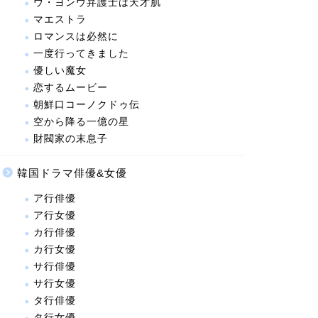
ウ・ヨンウ弁護士は天才肌
マエストラ
ロマンスは必然に
一度行ってきました
優しい魔女
恋するムービー
朝鮮口コーノクドゥ伝
空から降る一億の星
財閥家の末息子
韓国ドラマ俳優&女優
ア行俳優
ア行女優
カ行俳優
カ行女優
サ行俳優
サ行女優
タ行俳優
タ行女優