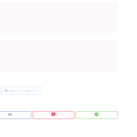
韓国ドラマ俳優【キ】