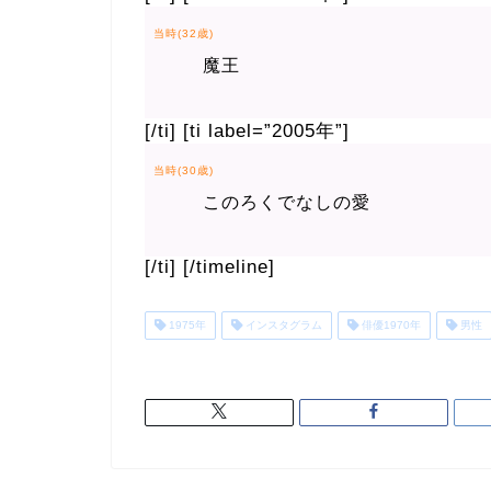
当時(32歳)
魔王
[/ti] [ti label=”2005年”]
当時(30歳)
このろくでなしの愛
[/ti] [/timeline]
1975年
インスタグラム
俳優1970年
男性