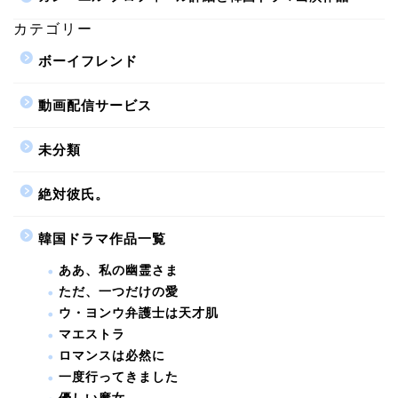
カテゴリー
ボーイフレンド
動画配信サービス
未分類
絶対彼氏。
韓国ドラマ作品一覧
ああ、私の幽霊さま
ただ、一つだけの愛
ウ・ヨンウ弁護士は天才肌
マエストラ
ロマンスは必然に
一度行ってきました