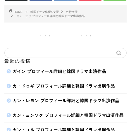
HOME
韓国ドラマ俳優&女優
カ行女優
キム・テリ プロフィール詳細と韓国ドラマ出演作品
最近の投稿
ガイン プロフィール詳細と韓国ドラマ出演作品
カ・ドゥギ プロフィール詳細と韓国ドラマ出演作品
カン・レヨン プロフィール詳細と韓国ドラマ出演作品
カン・ヨンソク プロフィール詳細と韓国ドラマ出演作品
カン・ユル プロフィール詳細と韓国ドラマ出演作品