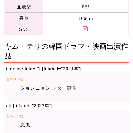
血液型
B型
身長
166cm
SNS
キム・テリの韓国ドラマ・映画出演作
品
[timeline title=””] [ti label=”2024年”]
当時(34歳)
ジョンニョン:スター誕生
[/ti] [ti label=”2023年”]
当時(33歳)
悪鬼