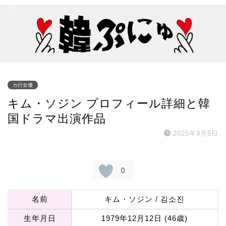
カ行女優
キム・ソジン プロフィール詳細と韓
国ドラマ出演作品
2025年9月5日
0
名前
キム・ソジン / 김소진
生年月日
1979年12月12日 (46歳)