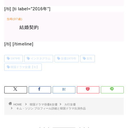
[/ti] [ti label=”2016年”]
当時(37歳)
結婚契約
[/ti] [/timeline]
1979年
インスタグラム
女優1970年
女性
韓国ドラマ女優【キ】
HOME
韓国ドラマ俳優&女優
カ行女優
キム・ソジン プロフィール詳細と韓国ドラマ出演作品