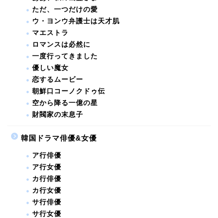
ただ、一つだけの愛
ウ・ヨンウ弁護士は天才肌
マエストラ
ロマンスは必然に
一度行ってきました
優しい魔女
恋するムービー
朝鮮口コーノクドゥ伝
空から降る一億の星
財閥家の末息子
韓国ドラマ俳優&女優
ア行俳優
ア行女優
カ行俳優
カ行女優
サ行俳優
サ行女優