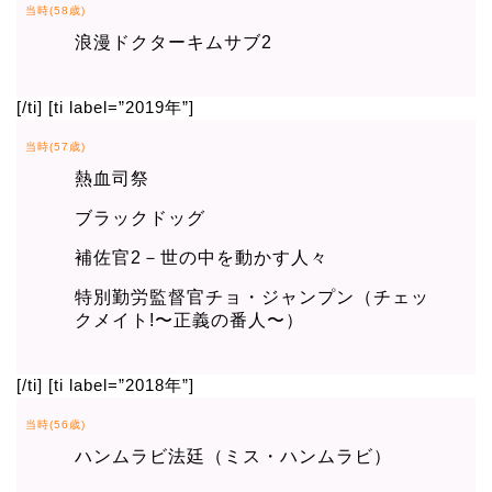
当時(58歳)
浪漫ドクターキムサブ2
[/ti] [ti label=”2019年”]
当時(57歳)
熱血司祭
ブラックドッグ
補佐官2－世の中を動かす人々
特別勤労監督官チョ・ジャンプン（チェッ
クメイト!〜正義の番人〜）
[/ti] [ti label=”2018年”]
当時(56歳)
ハンムラビ法廷（ミス・ハンムラビ）