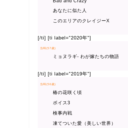
Bad and Crazy
あなたに似た人
このエリアのクレイジーX
[/ti] [ti label=”2020年”]
当時(57歳)
ミョヌラギ- わが嫁たちの物語
[/ti] [ti label=”2019年”]
当時(56歳)
椿の花咲く頃
ボイス3
検事内戦
凍てついた愛（美しい世界）