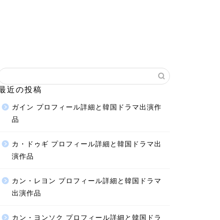
最近の投稿
ガイン プロフィール詳細と韓国ドラマ出演作
品
カ・ドゥギ プロフィール詳細と韓国ドラマ出
演作品
カン・レヨン プロフィール詳細と韓国ドラマ
出演作品
カン・ヨンソク プロフィール詳細と韓国ドラ