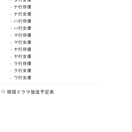
ナ行俳優
ナ行女優
ハ行俳優
ハ行女優
マ行俳優
マ行女優
ヤ行俳優
ヤ行女優
ラ行俳優
ラ行女優
ワ行女優
韓国ドラマ放送予定表