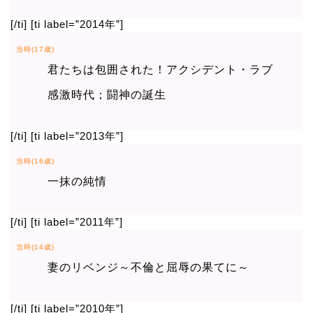
[/ti] [ti label=”2014年”]
当時(17歳)
君たちは包囲された！アクシデント・ラブ
感激時代；闘神の誕生
[/ti] [ti label=”2013年”]
当時(16歳)
一抹の純情
[/ti] [ti label=”2011年”]
当時(14歳)
妻のリベンジ～不倫と屈辱の果てに～
[/ti] [ti label=”2010年”]