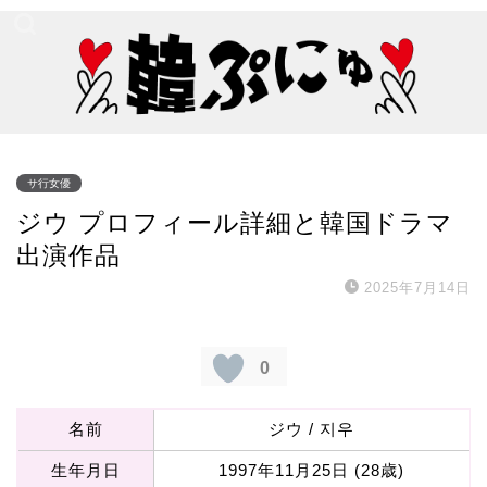
サ行女優
ジウ プロフィール詳細と韓国ドラマ
出演作品
2025年7月14日
0
名前
ジウ / 지우
生年月日
1997年11月25日 (28歳)