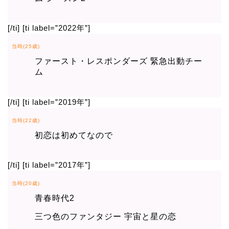
[/ti] [ti label=”2022年”]
当時(25歳)
ファースト・レスポンダーズ 緊急出動チー
ム
[/ti] [ti label=”2019年”]
当時(22歳)
初恋は初めてなので
[/ti] [ti label=”2017年”]
当時(20歳)
青春時代2
三つ色のファンタジー 宇宙と星の恋