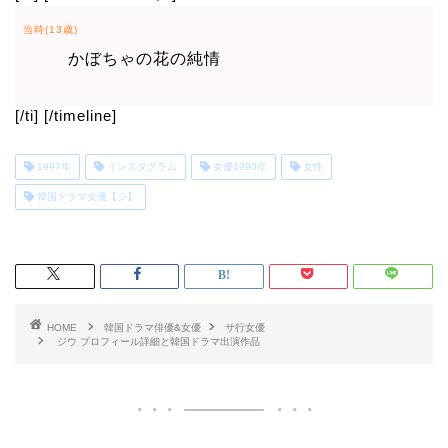
当時(13歳)
かぼちゃの花の純情
[/ti] [/timeline]
1997年
インスタグラム
女優1990年
女性
韓国ドラマ女優【ジ】
HOME
韓国ドラマ俳優&女優
サ行女優
ジウ プロフィール詳細と韓国ドラマ出演作品