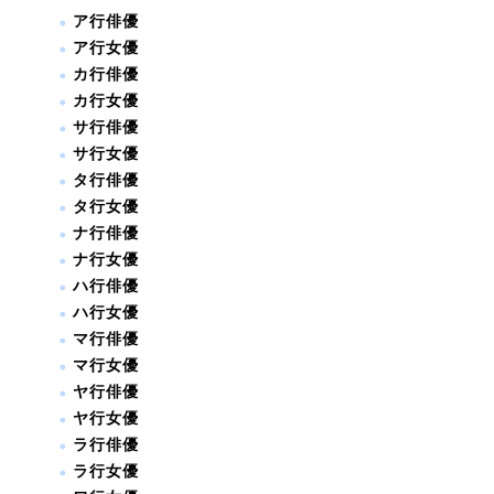
ア行俳優
ア行女優
カ行俳優
カ行女優
サ行俳優
サ行女優
タ行俳優
タ行女優
ナ行俳優
ナ行女優
ハ行俳優
ハ行女優
マ行俳優
マ行女優
ヤ行俳優
ヤ行女優
ラ行俳優
ラ行女優