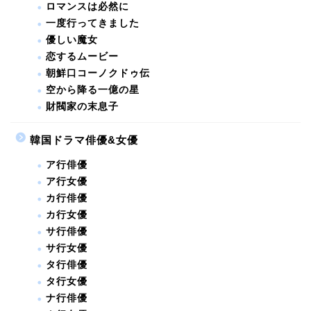
ロマンスは必然に
一度行ってきました
優しい魔女
恋するムービー
朝鮮口コーノクドゥ伝
空から降る一億の星
財閥家の末息子
韓国ドラマ俳優&女優
ア行俳優
ア行女優
カ行俳優
カ行女優
サ行俳優
サ行女優
タ行俳優
タ行女優
ナ行俳優