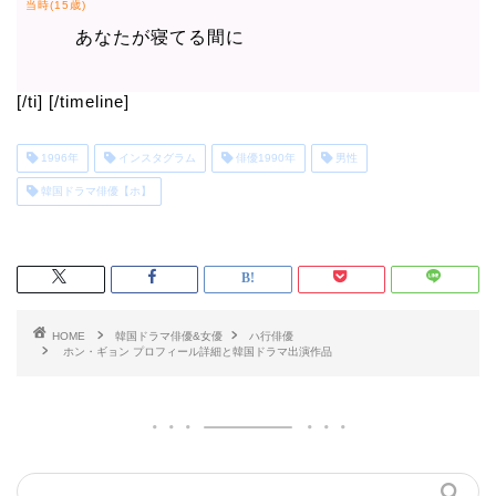
当時(15歳)
あなたが寝てる間に
[/ti] [/timeline]
1996年
インスタグラム
俳優1990年
男性
韓国ドラマ俳優【ホ】
HOME
韓国ドラマ俳優&女優
ハ行俳優
ホン・ギョン プロフィール詳細と韓国ドラマ出演作品