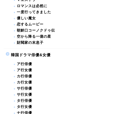
ロマンスは必然に
一度行ってきました
優しい魔女
恋するムービー
朝鮮口コーノクドゥ伝
空から降る一億の星
財閥家の末息子
韓国ドラマ俳優&女優
ア行俳優
ア行女優
カ行俳優
カ行女優
サ行俳優
サ行女優
タ行俳優
タ行女優
ナ行俳優