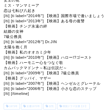
女王の花
ミス・マンマミーア
恋は七転び八起き
[/ti] [ti label=”2014年”] 【映画】国際市場で逢いましょう
[/ti] [ti label=”2013年”] 【映画】ある母の復讐
【映画】チング永遠の絆
結婚の女神
7級公務員
[/ti] [ti label=”2012年”] Dr.JIN
太陽を抱く月
【映画】私のオオカミ少年
[/ti] [ti label=”2010年”] 【映画】ハロー!?ゴースト
【映画】ハーモニー心をつなぐ歌
カムバックマドンナ～私は伝説だ～
[/ti] [ti label=”2009年”] 【映画】7級公務員
【映画】グッバイ、マザー
[/ti] [ti label=”2007年”] 【映画】ヘンゼルとグレーテル
[/ti] [ti label=”2006年”] 【映画】小さな恋のステップ
[/ti] [/timeline]
1973年
女優1970年
女性
韓国ドラマ女優【チ】